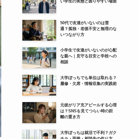
い学生の実態と困りやすい場面
50代で友達がいないのは普
通？孤独・老後不安と無理のな
いつながり方
小学生で友達がいないのが心配
な親へ｜見守る目安と学校への
相談
大学ぼっちでも単位は取れる？
履修・欠席・情報収集の実践術
元彼がリア充アピールする心理
は？SNSを見てつらい時の距
離の置き方
大学ぼっちは就活で不利？ガク
チカ・面接・相談先の作り方