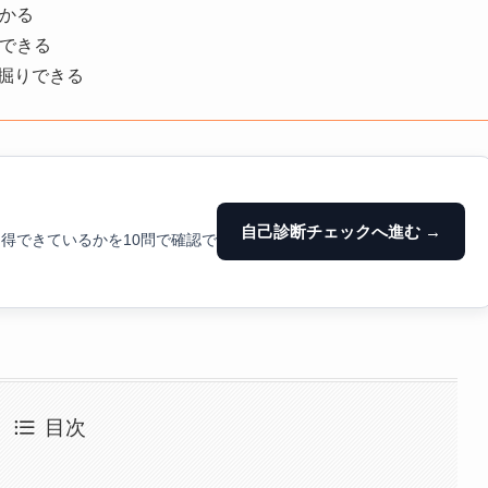
わかる
認できる
掘りできる
自己診断チェックへ進む →
得できているかを10問で確認で
目次