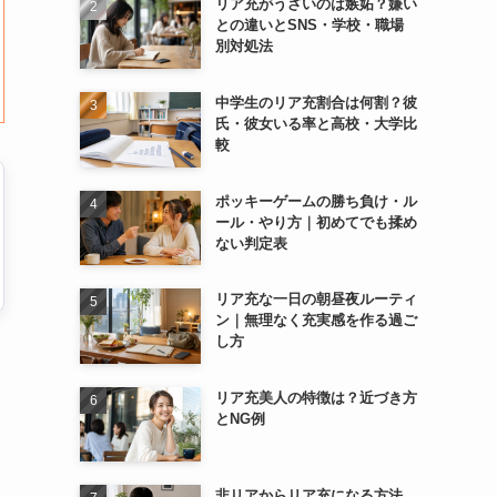
リア充がうざいのは嫉妬？嫌い
との違いとSNS・学校・職場
別対処法
中学生のリア充割合は何割？彼
氏・彼女いる率と高校・大学比
較
ポッキーゲームの勝ち負け・ル
ール・やり方｜初めてでも揉め
ない判定表
リア充な一日の朝昼夜ルーティ
ン｜無理なく充実感を作る過ご
し方
リア充美人の特徴は？近づき方
とNG例
非リアからリア充になる方法