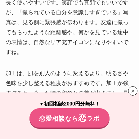
長く使いやすいです。笑顔でも真顔でもいいです
が、「撮られている自分を意識しすぎている」写
真は、見る側に緊張感が伝わります。友達に撮っ
てもらったような距離感や、何かを見ている途中
の表情は、自然なリア充アイコンになりやすいで
すね。
加工は、肌を別人のように変えるより、明るさや
色味を少し整える程度がおすすめです。加工が強
×
すぎると、会った時の印象との差が出ますし、見
る側にも「盛ろうとしている」と伝わりやすくな
▼
初回相談2000円分無料！
ります。リア充っぽさは、完璧な顔よりも生活の
恋
恋愛相談なら
ラボ
余裕から出るものです。写真の空気を壊さない範
囲で整えましょう。