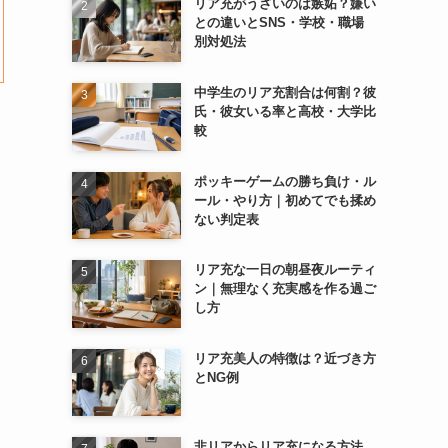
リア充がうざいのは嫉妬？嫌い
との違いとSNS・学校・職場
別対処法
中学生のリア充割合は何割？彼
氏・彼女いる率と高校・大学比
較
ポッキーゲームの勝ち負け・ル
ール・やり方｜初めてでも揉め
ない判定表
リア充な一日の朝昼夜ルーティ
ン｜無理なく充実感を作る過ご
し方
リア充美人の特徴は？近づき方
とNG例
非リアからリア充になる方法