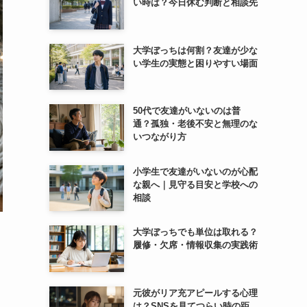
い時は？今日休む判断と相談先
大学ぼっちは何割？友達が少な
い学生の実態と困りやすい場面
50代で友達がいないのは普
通？孤独・老後不安と無理のな
いつながり方
小学生で友達がいないのが心配
な親へ｜見守る目安と学校への
相談
大学ぼっちでも単位は取れる？
履修・欠席・情報収集の実践術
元彼がリア充アピールする心理
は？SNSを見てつらい時の距