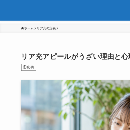
ホーム
リア充の定義
リア充アピールがうざい理由と心
広告