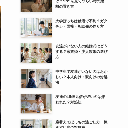
は？SNSを見てつらい時の距
離の置き方
大学ぼっちは就活で不利？ガク
チカ・面接・相談先の作り方
友達がいない人の結婚式はどう
する？家族婚・少人数婚の選び
方
中学生で友達がいないのはおか
しい？本人向け・親向けの対処
法
友達のLINE返信が遅いのは嫌
われた？対処法
席替えでぼっちの過ごし方｜気
まずい席の対処法