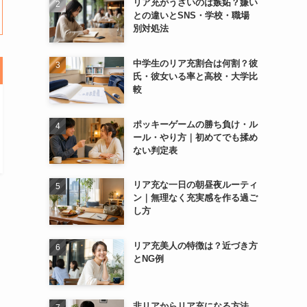
リア充がうざいのは嫉妬？嫌い
との違いとSNS・学校・職場
別対処法
中学生のリア充割合は何割？彼
氏・彼女いる率と高校・大学比
較
ポッキーゲームの勝ち負け・ル
ール・やり方｜初めてでも揉め
ない判定表
リア充な一日の朝昼夜ルーティ
ン｜無理なく充実感を作る過ご
し方
リア充美人の特徴は？近づき方
とNG例
非リアからリア充になる方法